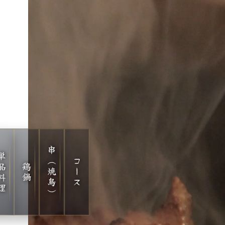
串（焼鳥）
品料理
コース
鶏鍋