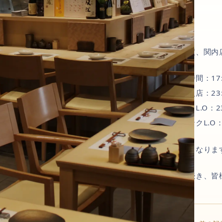
この度、関内
営業時間：17:
最終入店：23:
フードL.O：23
ドリンクL.O：
以上となりま
引き続き、皆