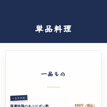
コース
串（焼鳥）
単品料理
単品料理
鶏鍋
営業カレンダー
お越しの方へ
一品もの
求人情報
おすすめ
850円（税込）
薩摩地鶏のあぶりポン酢