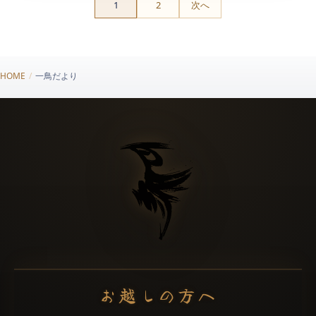
1
2
次へ
HOME
/
一鳥だより
お越しの方へ