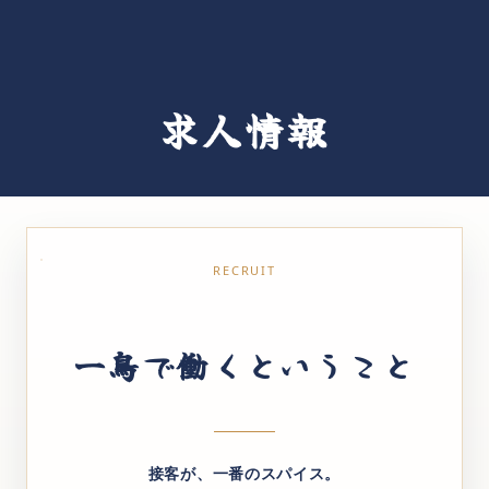
コース
串（焼鳥）
求人情報
単品料理
鶏鍋
営業カレンダー
RECRUIT
お越しの方へ
一鳥で働くということ
求人情報
接客が、一番のスパイス。